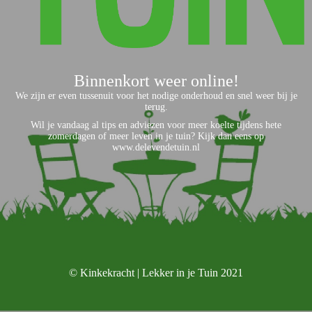
Binnenkort weer online!
We zijn er even tussenuit voor het nodige onderhoud en snel weer bij je
terug.
Wil je vandaag al tips en adviezen voor meer koelte tijdens hete
zomerdagen of meer leven in je tuin? Kijk dan eens op
www.delevendetuin.nl
© Kinkekracht | Lekker in je Tuin 2021