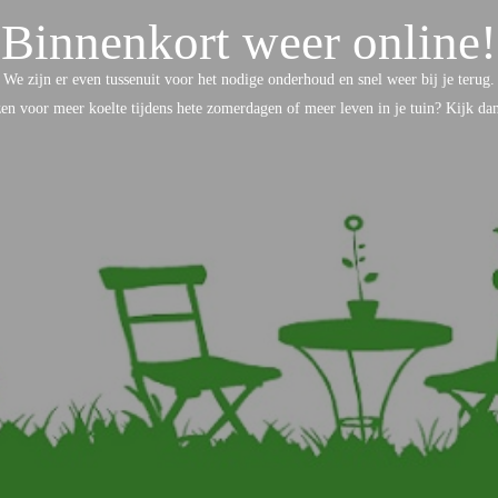
Binnenkort weer online!
We zijn er even tussenuit voor het nodige onderhoud en snel weer bij je terug.
ezen voor meer koelte tijdens hete zomerdagen of meer leven in je tuin? Kijk d