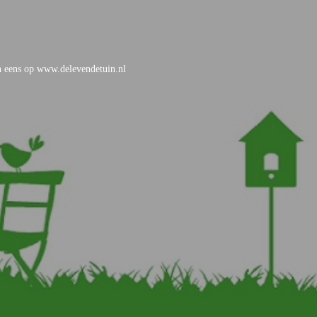
an eens op www.delevendetuin.nl