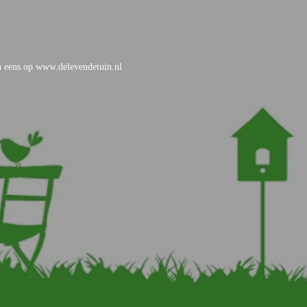
an eens op www.delevendetuin.nl