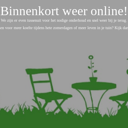
Binnenkort weer online!
We zijn er even tussenuit voor het nodige onderhoud en snel weer bij je terug.
ezen voor meer koelte tijdens hete zomerdagen of meer leven in je tuin? Kijk d