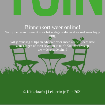
Binnenkort weer online!
We zijn er even tussenuit voor het nodige onderhoud en snel weer bij je
terug.
Wil je vandaag al tips en adviezen voor meer koelte tijdens hete
zomerdagen of meer leven in je tuin? Kijk dan eens op
www.delevendetuin.nl
© Kinkekracht | Lekker in je Tuin 2021