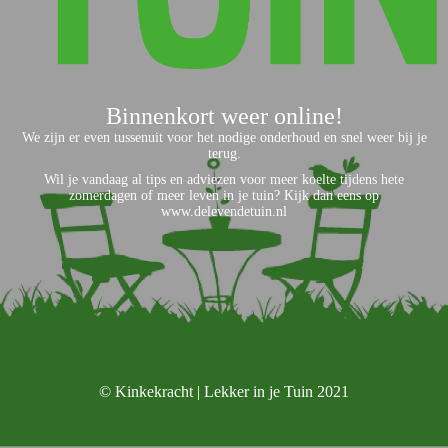
Binnenkort weer online!
We zijn er even tussenuit voor het nodige onderhoud en snel weer bij je
terug.
Wil je vandaag al tips en adviezen voor meer koelte tijdens hete
zomerdagen of meer leven in je tuin? Kijk dan eens op
www.delevendetuin.nl
© Kinkekracht | Lekker in je Tuin 2021