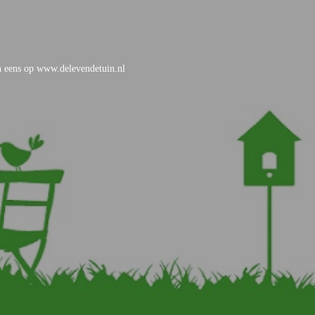
an eens op www.delevendetuin.nl