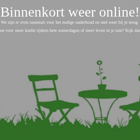
Binnenkort weer online!
We zijn er even tussenuit voor het nodige onderhoud en snel weer bij je terug.
ezen voor meer koelte tijdens hete zomerdagen of meer leven in je tuin? Kijk d