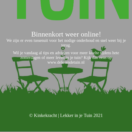
Binnenkort weer online!
We zijn er even tussenuit voor het nodige onderhoud en snel weer bij je
terug.
Wil je vandaag al tips en adviezen voor meer koelte tijdens hete
zomerdagen of meer leven in je tuin? Kijk dan eens op
www.delevendetuin.nl
© Kinkekracht | Lekker in je Tuin 2021