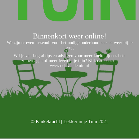
Binnenkort weer online!
We zijn er even tussenuit voor het nodige onderhoud en snel weer bij je
terug.
Wil je vandaag al tips en adviezen voor meer koelte tijdens hete
zomerdagen of meer leven in je tuin? Kijk dan eens op
www.delevendetuin.nl
© Kinkekracht | Lekker in je Tuin 2021