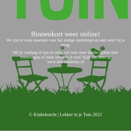
Binnenkort weer online!
We zijn er even tussenuit voor het nodige onderhoud en snel weer bij je
terug.
Wil je vandaag al tips en adviezen voor meer koelte tijdens hete
zomerdagen of meer leven in je tuin? Kijk dan eens op
www.delevendetuin.nl
© Kinkekracht | Lekker in je Tuin 2021