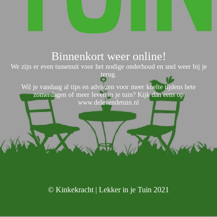
Binnenkort weer online!
We zijn er even tussenuit voor het nodige onderhoud en snel weer bij je
terug.
Wil je vandaag al tips en adviezen voor meer koelte tijdens hete
zomerdagen of meer leven in je tuin? Kijk dan eens op
www.delevendetuin.nl
© Kinkekracht | Lekker in je Tuin 2021