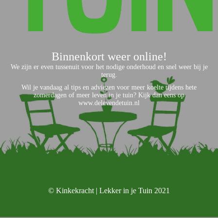
Binnenkort weer online!
We zijn er even tussenuit voor het nodige onderhoud en snel weer bij je
terug.
Wil je vandaag al tips en adviezen voor meer koelte tijdens hete
zomerdagen of meer leven in je tuin? Kijk dan eens op
www.delevendetuin.nl
© Kinkekracht | Lekker in je Tuin 2021