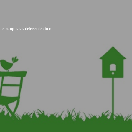
an eens op www.delevendetuin.nl