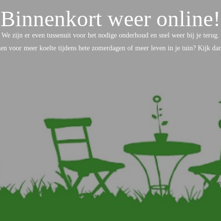
Binnenkort weer online!
We zijn er even tussenuit voor het nodige onderhoud en snel weer bij je terug.
ezen voor meer koelte tijdens hete zomerdagen of meer leven in je tuin? Kijk d