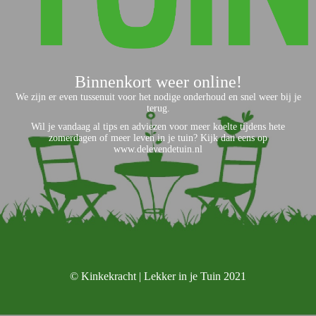
Binnenkort weer online!
We zijn er even tussenuit voor het nodige onderhoud en snel weer bij je
terug.
Wil je vandaag al tips en adviezen voor meer koelte tijdens hete
zomerdagen of meer leven in je tuin? Kijk dan eens op
www.delevendetuin.nl
© Kinkekracht | Lekker in je Tuin 2021