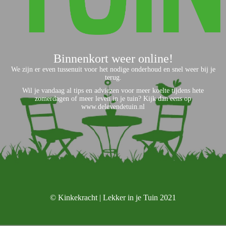
Binnenkort weer online!
We zijn er even tussenuit voor het nodige onderhoud en snel weer bij je
terug.
Wil je vandaag al tips en adviezen voor meer koelte tijdens hete
zomerdagen of meer leven in je tuin? Kijk dan eens op
www.delevendetuin.nl
© Kinkekracht | Lekker in je Tuin 2021