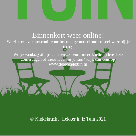
Binnenkort weer online!
We zijn er even tussenuit voor het nodige onderhoud en snel weer bij je
terug.
Wil je vandaag al tips en adviezen voor meer koelte tijdens hete
zomerdagen of meer leven in je tuin? Kijk dan eens op
www.delevendetuin.nl
© Kinkekracht | Lekker in je Tuin 2021